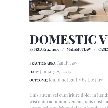
DOMESTIC V
FEBRUARY 22, 2019
MALAMUTLAW
CASE
family law
PRACTICE AREA:
January 29, 2015
DATE:
found not guilty by the jury
OUTCOME:
Duis autem vel eum iriure dolor in hendrer
wisi enim ad minim veniam, quis nostrud