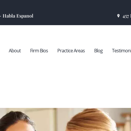
HOME
 ~ Habla Espanol
457
ABOUT
FIRM BIOS
About
Firm Bios
Practice Areas
Blog
Testimoni
PRACTICE
AREAS
BLOG
TESTIMONIALS
CONTACT US