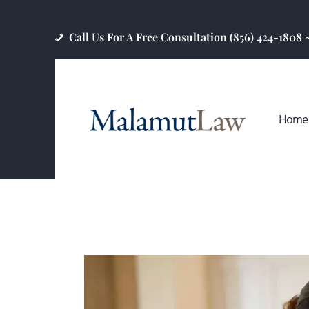
Call Us For A Free Consultation (856) 424-1808
Home