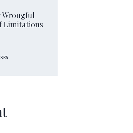
g Wrongful
f Limitations
ASES
nt