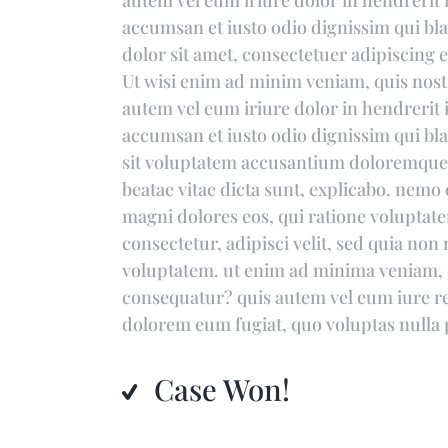
autem vel eum iriure dolor in hendrerit in
accumsan et iusto odio dignissim qui bla
dolor sit amet, consectetuer adipiscing
Ut wisi enim ad minim veniam, quis nostr
autem vel eum iriure dolor in hendrerit in
accumsan et iusto odio dignissim qui bla
sit voluptatem accusantium doloremque l
beatae vitae dicta sunt, explicabo. nemo
magni dolores eos, qui ratione voluptat
consectetur, adipisci velit, sed quia n
voluptatem. ut enim ad minima veniam, q
consequatur? quis autem vel eum iure rep
dolorem eum fugiat, quo voluptas nulla 
Case Won!