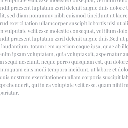
 vulputate velit esse molestie consequat, vel illum dolore
ndit praesent luptatum zzril delenit augue duis dolore te
 elit, sed diam nonummy nibh euismod tincidunt ut laore
ud exerci tation ullamcorper suscipit lobortis nisl ut 
 vulputate velit esse molestie consequat, vel illum dolore
ndit praesent luptatum zzril delenit augue duis.Sed ut p
audantium, totam rem aperiam eaque ipsa, quae ab illo i
 enim ipsam voluptatem, quia voluptas sit, aspernatur au
em sequi nesciunt, neque porro quisquam est, qui dolore
on numquam eius modi tempora incidunt, ut labore et d
uis nostrum exercitationem ullam corporis suscipit lab
rehenderit, qui in ea voluptate velit esse, quam nihil m
pariatur.