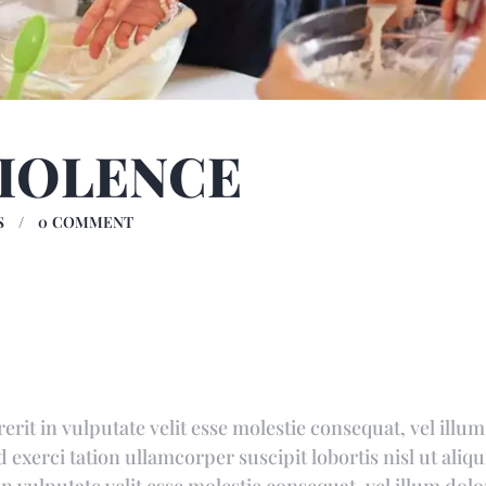
IOLENCE
S
0
COMMENT
it in vulputate velit esse molestie consequat, vel illum d
 exerci tation ullamcorper suscipit lobortis nisl ut al